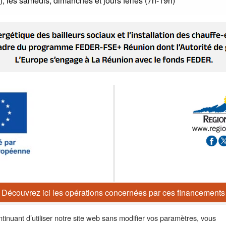
, les samedis, dimanches et jours fériés (7h-19h)
Découvrez ici les opérations concernées par ces financements
tinuant d’utiliser notre site web sans modifier vos paramètres, vous
té
-
Politique de cookies
-
Règlement interieur CALEOL
-
Politi