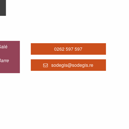
Salé
0262 597 597
arre
sodegis@sodegis.re