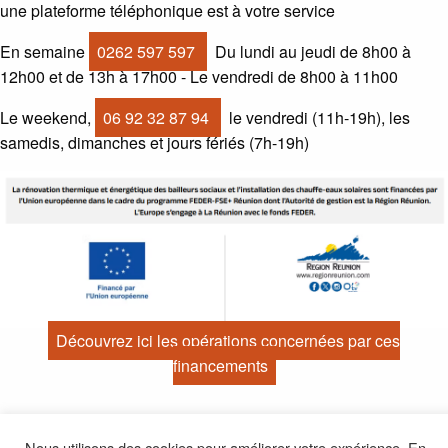
une plateforme téléphonique est à votre service
En semaine
0262 597 597
Du lundi au jeudi de 8h00 à
12h00 et de 13h à 17h00 - Le vendredi de 8h00 à 11h00
Le weekend,
06 92 32 87 94
le vendredi (11h-19h), les
samedis, dimanches et jours fériés (7h-19h)
Découvrez ici les opérations concernées par ces
financements
© 2026 -
Mention legales
-
Politique de confidentialité
-
Nous utilisons des cookies pour améliorer votre expérience. En